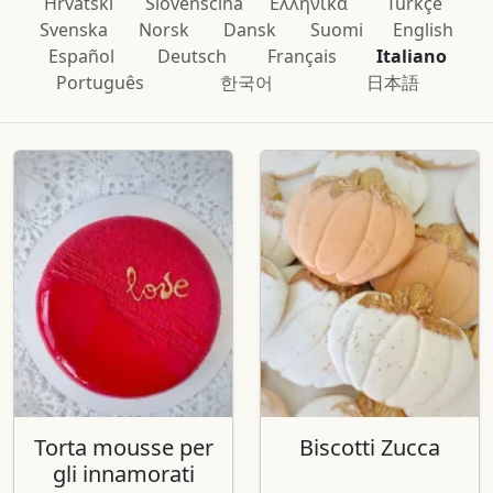
Hrvatski
Slovenščina
Ελληνικά
Türkçe
Svenska
Norsk
Dansk
Suomi
English
Español
Deutsch
Français
Italiano
Português
한국어
日本語
Torta mousse per
Biscotti Zucca
gli innamorati