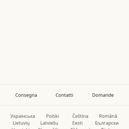
Consegna
Contatti
Domande
Українська
Polski
Čeština
Română
Lietuvių
Latviešu
Eesti
Български