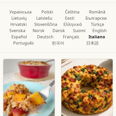
Українська
Polski
Čeština
Română
Lietuvių
Latviešu
Eesti
Български
Hrvatski
Slovenščina
Ελληνικά
Türkçe
Svenska
Norsk
Dansk
Suomi
English
Español
Deutsch
Français
Italiano
Português
한국어
日本語