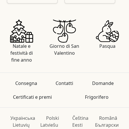
Natale e
Giorno di San
Pasqua
festività di
Valentino
fine anno
Consegna
Contatti
Domande
Certificati e premi
Frigorifero
Українська
Polski
Čeština
Română
Lietuvių
Latviešu
Eesti
Български