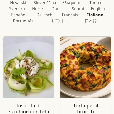
Hrvatski
Slovenščina
Ελληνικά
Türkçe
Svenska
Norsk
Dansk
Suomi
English
Español
Deutsch
Français
Italiano
Português
한국어
日本語
Insalata di
Torta per il
zucchine con feta
brunch