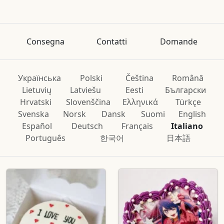
Consegna
Contatti
Domande
Українська
Polski
Čeština
Română
Lietuvių
Latviešu
Eesti
Български
Hrvatski
Slovenščina
Ελληνικά
Türkçe
Svenska
Norsk
Dansk
Suomi
English
Español
Deutsch
Français
Italiano
Português
한국어
日本語