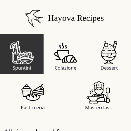
Hayova Recipes
Spuntini
Colazione
Dessert
Pasticceria
Masterclass