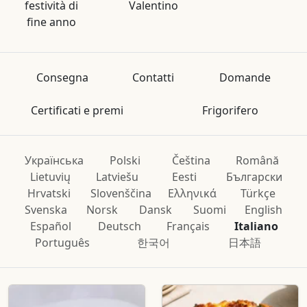
festività di
Valentino
fine anno
Consegna
Contatti
Domande
Certificati e premi
Frigorifero
Українська
Polski
Čeština
Română
Lietuvių
Latviešu
Eesti
Български
Hrvatski
Slovenščina
Ελληνικά
Türkçe
Svenska
Norsk
Dansk
Suomi
English
Español
Deutsch
Français
Italiano
Português
한국어
日本語