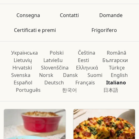
Consegna
Contatti
Domande
Certificati e premi
Frigorifero
Українська
Polski
Čeština
Română
Lietuvių
Latviešu
Eesti
Български
Hrvatski
Slovenščina
Ελληνικά
Türkçe
Svenska
Norsk
Dansk
Suomi
English
Español
Deutsch
Français
Italiano
Português
한국어
日本語